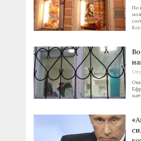
По 
мол
сос
Ксе
Во
на
Опу
Они
Ефр
мат
«А
си
ко