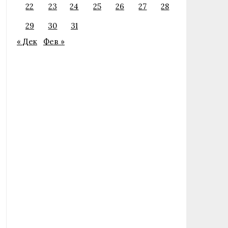
22
23
24
25
26
27
28
29
30
31
« Дек
Фев »