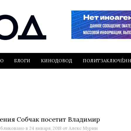
ЬЮ
БЛОГИ
КИНОДОВОД
ПОЛИТЗАКЛЮЧЁН
ения Собчак посетит Владимир
бликовано в
24 января, 2018
от
Алекс Мурин