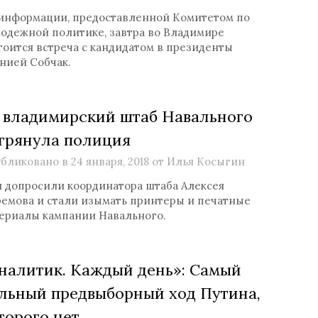
информации, предоставленной Комитетом по
одежной политике, завтра во Владимире
тоится встреча с кандидатом в президенты
нией Собчак.
 владимирский штаб Навального
грянула полиция
бликовано в
24 января, 2018
от
Илья Косыгин
 допросили координатора штаба Алексея
емова и стали изымать принтеры и печатные
ериалы кампании Навального.
налитик. Каждый день»: Самый
льный предвыборный ход Путина,
торого нет