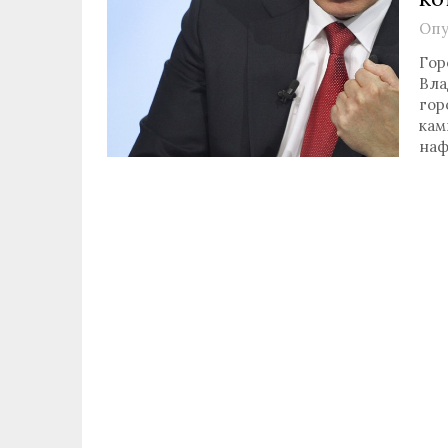
Опу
Гор
Вла
гор
кам
наф