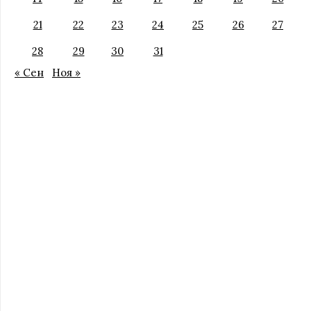
21
22
23
24
25
26
27
28
29
30
31
« Сен
Ноя »