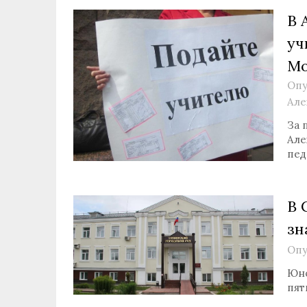
В 
уч
Мо
Опу
Але
За 
Але
пед
В 
зн
Опу
Юно
пят