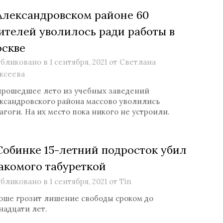
Александровском районе 60
ителей уволилось ради работы в
скве
бликовано в
1 сентября, 2021
от
Светлана
ксеева
прошедшее лето из учебных заведений
ксандровского района массово уволились
агоги. На их место пока никого не устроили.
Собинке 15-летний подросток убил
акомого табуреткой
бликовано в
1 сентября, 2021
от
Tin
ше грозит лишение свободы сроком до
надцати лет.