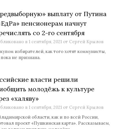
редвыборную» выплату от Путина
«ЕдРа» пенсионерам начнут
речислять со 2-го сентября
бликовано в
1 сентября, 2021
от
Сергей Крылов
купом избирателей, как того хотят коммунисты,
 пока не признана.
ссийские власти решили
иобщить молодёжь к культуре
рез «халяву»
бликовано в
1 сентября, 2021
от
Сергей Крылов
Владимирской области, как и по всей России,
ртовал проект «Пушкинская карта». Рассказываем,