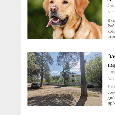
Опу
Але
В с
Раб
ком
стр
За
па
Опу
Але
На 
соо
дво
про