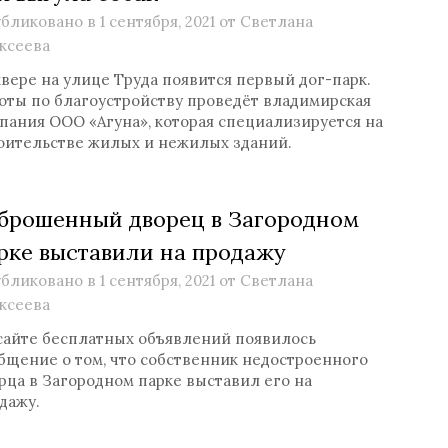
бликовано в
1 сентября, 2021
от
Светлана
ксеева
квере на улице Труда появится первый дог-парк.
оты по благоустройству проведёт владимирская
пания ООО «Агуна», которая специализируется на
оительстве жилых и нежилых зданий.
брошенный дворец в Загородном
рке выставили на продажу
бликовано в
1 сентября, 2021
от
Светлана
ксеева
сайте бесплатных объявлений появилось
бщение о том, что собственник недостроенного
рца в Загородном парке выставил его на
дажу.