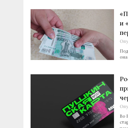
«П
и 
пе
Опу
Под
она
Ро
пр
че
Опу
Во 
ста