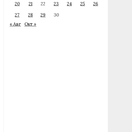
20
21
22
23
24
25
26
27
28
29
30
« Авг
Окт »