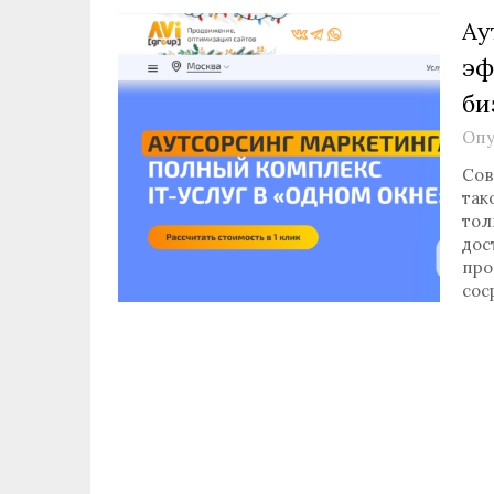
Ау
эф
би
Опу
Сов
так
тол
дос
про
сос