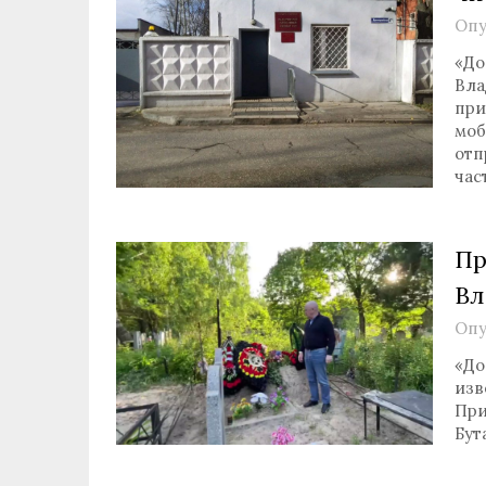
Опу
«До
Вла
при
моб
отп
час
Пр
Вл
Опу
«До
изв
При
Бут