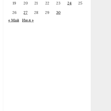
19
20
21
22
23
24
25
26
27
28
29
30
« Май
Июл »