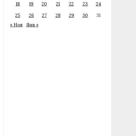
18
19
20
21
22
23
24
25
26
27
28
29
30
31
« Ноя
Янв »