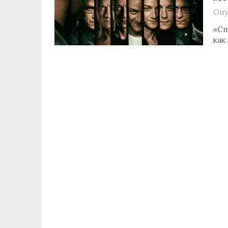
Опу
«Сп
как