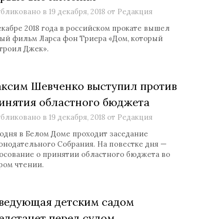
бликовано в
19 декабря, 2018
от
Редакция
екабре 2018 года в российском прокате вышел
ый фильм Ларса фон Триера «Дом, который
троил Джек».
ксим Шевченко выступил против
инятия областного бюджета
бликовано в
19 декабря, 2018
от
Редакция
одня в Белом Доме проходит заседание
онодательного Собрания. На повестке дня —
осование о принятии областного бюджета во
ром чтении.
ведующая детским садом
едстанет перед судом