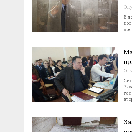
Опу
В д
нов
пос
Ма
пр
Опу
Сег
Зак
гол
вто
За
пр