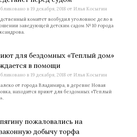
бликовано в
19 декабря, 2018
от
Илья Косыгин
дственный комитет возбудил уголовное дело в
ошении заведующей детским садом № 10 города
ксандрова.
иют для бездомных «Теплый дом»
ждается в помощи
бликовано в
19 декабря, 2018
от
Илья Косыгин
алеко от города Владимира, в деревне Новая
овка, находится приют для бездомных «Теплый
».
пягину пожаловались на
законную добычу торфа