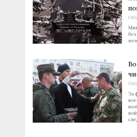
по
Опу
Мин
без
мем
Во
чи
Опу
За 
вое
воз
вой
сле