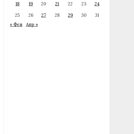
18
19
20
21
22
23
24
25
26
27
28
29
30
31
« Фев
Апр »