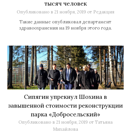
тысяч человек
Опубликовано в
21 ноября, 2019
от
Редакция
Такие данные опубликовал департамент
здравоохранения на 19 ноября этого года.
Сипягин упрекнул Шохина в
завышенной стоимости реконструкции
парка «Добросельский»
Опубликовано в
21 ноября, 2019
от
Татьяна
Михайлова